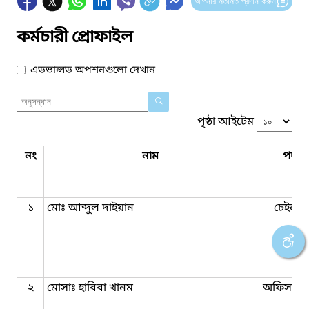
আপনার মতামত প্রদান করুন
কর্মচারী প্রোফাইল
এডভান্সড অপশনগুলো দেখান
পৃষ্ঠা আইটেম
নং
নাম
পদবি
১
মোঃ আব্দুল দাইয়ান
চেইনম্য
২
মোসাঃ হাবিবা খানম
অফিস সহ