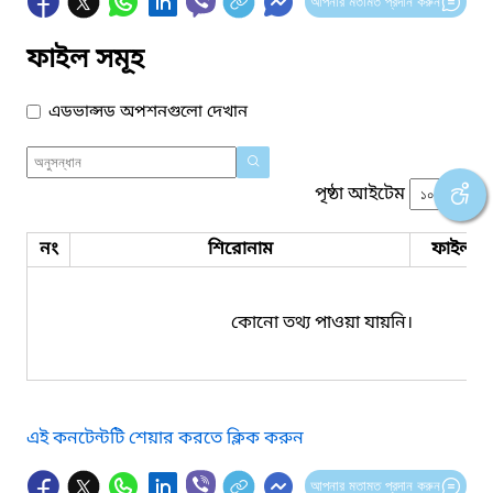
আপনার মতামত প্রদান করুন
ফাইল সমূহ
এডভান্সড অপশনগুলো দেখান
পৃষ্ঠা আইটেম
নং
শিরোনাম
ফাইল সম
কোনো তথ্য পাওয়া যায়নি।
এই কনটেন্টটি শেয়ার করতে ক্লিক করুন
আপনার মতামত প্রদান করুন